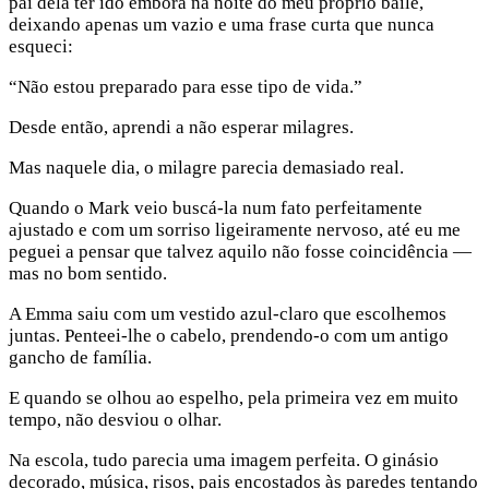
pai dela ter ido embora na noite do meu próprio baile,
deixando apenas um vazio e uma frase curta que nunca
esqueci:
“Não estou preparado para esse tipo de vida.”
Desde então, aprendi a não esperar milagres.
Mas naquele dia, o milagre parecia demasiado real.
Quando o Mark veio buscá-la num fato perfeitamente
ajustado e com um sorriso ligeiramente nervoso, até eu me
peguei a pensar que talvez aquilo não fosse coincidência —
mas no bom sentido.
A Emma saiu com um vestido azul-claro que escolhemos
juntas. Penteei-lhe o cabelo, prendendo-o com um antigo
gancho de família.
E quando se olhou ao espelho, pela primeira vez em muito
tempo, não desviou o olhar.
Na escola, tudo parecia uma imagem perfeita. O ginásio
decorado, música, risos, pais encostados às paredes tentando