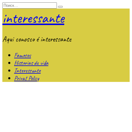
Перейти
Search
к
for:
interessante
содержанию
Aqui conosco é interessante
Famosos
Historias de vida
Interessante
Privat Policy