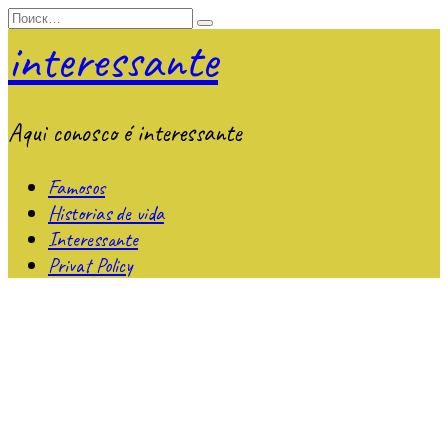
Перейти
Search
к
for:
interessante
содержанию
Aqui conosco é interessante
Famosos
Historias de vida
Interessante
Privat Policy