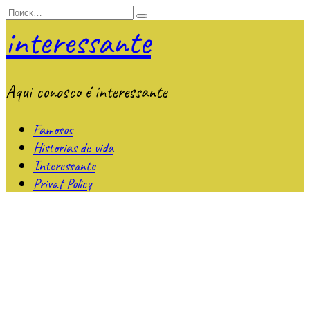
Перейти
Search
к
for:
interessante
содержанию
Aqui conosco é interessante
Famosos
Historias de vida
Interessante
Privat Policy