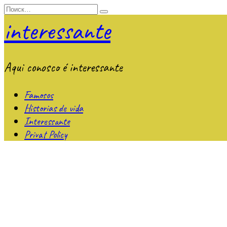
Перейти
Search
к
for:
interessante
содержанию
Aqui conosco é interessante
Famosos
Historias de vida
Interessante
Privat Policy