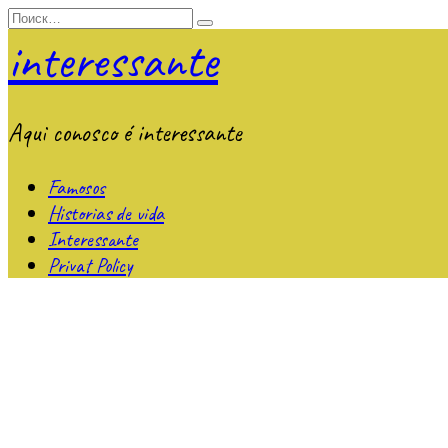
Перейти
Search
к
for:
interessante
содержанию
Aqui conosco é interessante
Famosos
Historias de vida
Interessante
Privat Policy