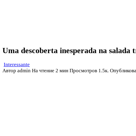
Uma descoberta inesperada na salada t
Interessante
Автор
admin
На чтение
2 мин
Просмотров
1.5к.
Опубликов