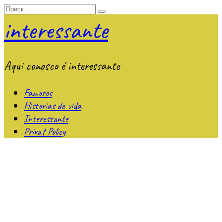
Перейти
Search
к
for:
interessante
содержанию
Aqui conosco é interessante
Famosos
Historias de vida
Interessante
Privat Policy