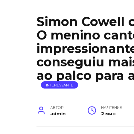
Simon Cowell 
O menino cant
impressionant
conseguiu mais
ao palco para 
INTERESSANTE
АВТОР
НА ЧТЕНИЕ
admin
2 мин