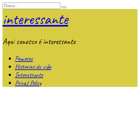
Перейти
Search
к
for:
interessante
содержанию
Aqui conosco é interessante
Famosos
Historias de vida
Interessante
Privat Policy