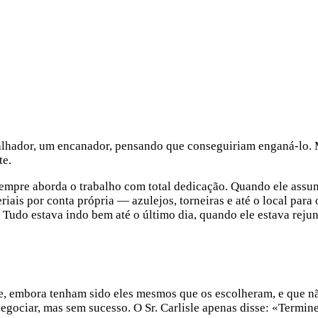
alhador, um encanador, pensando que conseguiriam enganá-lo. M
te.
 sempre aborda o trabalho com total dedicação. Quando ele assu
iais por conta própria — azulejos, torneiras e até o local para 
udo estava indo bem até o último dia, quando ele estava rejunt
e, embora tenham sido eles mesmos que os escolheram, e que nã
negociar, mas sem sucesso. O Sr. Carlisle apenas disse: «Termin