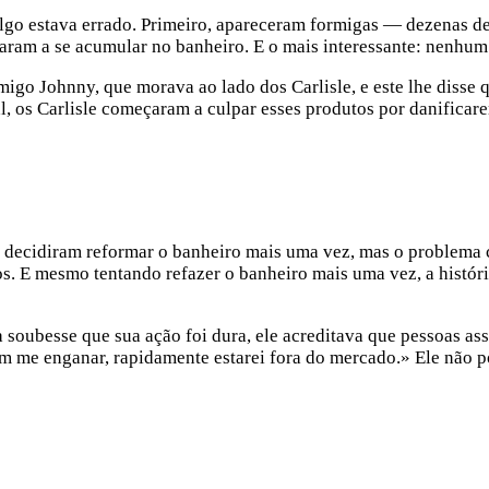
go estava errado. Primeiro, apareceram formigas — dezenas dela
aram a se acumular no banheiro. E o mais interessante: nenhum 
migo Johnny, que morava ao lado dos Carlisle, e este lhe disse
l, os Carlisle começaram a culpar esses produtos por danifica
e decidiram reformar o banheiro mais uma vez, mas o problema 
tos. E mesmo tentando refazer o banheiro mais uma vez, a histó
 soubesse que sua ação foi dura, ele acreditava que pessoas as
m me enganar, rapidamente estarei fora do mercado.» Ele não po