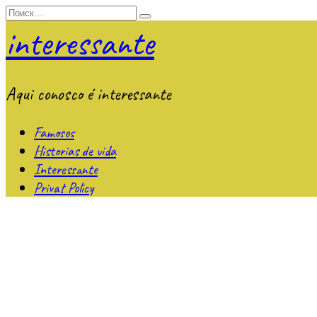
Перейти
Search
к
for:
interessante
содержанию
Aqui conosco é interessante
Famosos
Historias de vida
Interessante
Privat Policy