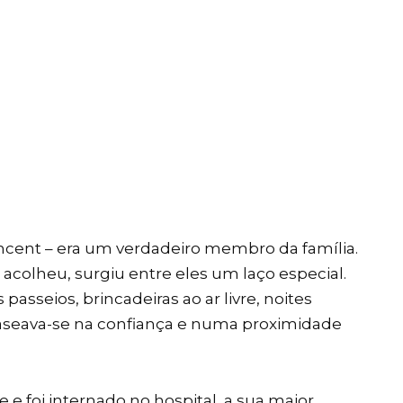
ncent – era um verdadeiro membro da família.
olheu, surgiu entre eles um laço especial.
passeios, brincadeiras ao ar livre, noites
baseava-se na confiança e numa proximidade
 foi internado no hospital, a sua maior