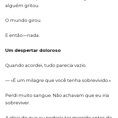
alguém gritou.
O mundo girou.
E então—nada.
Um despertar doloroso
Quando acordei, tudo parecia vazio.
— «É um milagre que você tenha sobrevivido.»
Perdi muito sangue. Não achavam que eu iria
sobreviver.
A ideia de que eu poderia ter morrido antes de