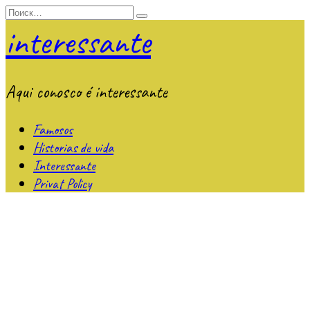
Перейти
Search
к
for:
interessante
содержанию
Aqui conosco é interessante
Famosos
Historias de vida
Interessante
Privat Policy