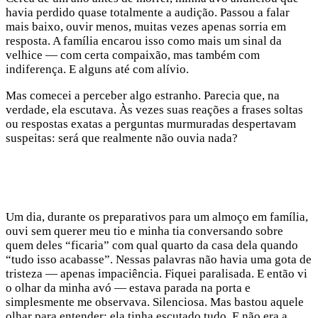
havia perdido quase totalmente a audição. Passou a falar
mais baixo, ouvir menos, muitas vezes apenas sorria em
resposta. A família encarou isso como mais um sinal da
velhice — com certa compaixão, mas também com
indiferença. E alguns até com alívio.
Mas comecei a perceber algo estranho. Parecia que, na
verdade, ela escutava. Às vezes suas reações a frases soltas
ou respostas exatas a perguntas murmuradas despertavam
suspeitas: será que realmente não ouvia nada?
Um dia, durante os preparativos para um almoço em família,
ouvi sem querer meu tio e minha tia conversando sobre
quem deles “ficaria” com qual quarto da casa dela quando
“tudo isso acabasse”. Nessas palavras não havia uma gota de
tristeza — apenas impaciência. Fiquei paralisada. E então vi
o olhar da minha avó — estava parada na porta e
simplesmente me observava. Silenciosa. Mas bastou aquele
olhar para entender: ela tinha escutado tudo. E não era a