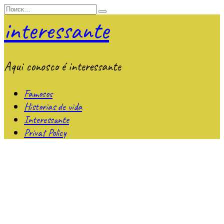
Перейти
Search
к
for:
interessante
содержанию
Aqui conosco é interessante
Famosos
Historias de vida
Interessante
Privat Policy