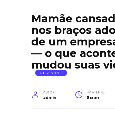
Mamãe cansad
nos braços ad
de um empresá
— o que acont
mudou suas vi
INTERESSANTE
АВТОР
НА ЧТЕНИЕ
admin
5 мин