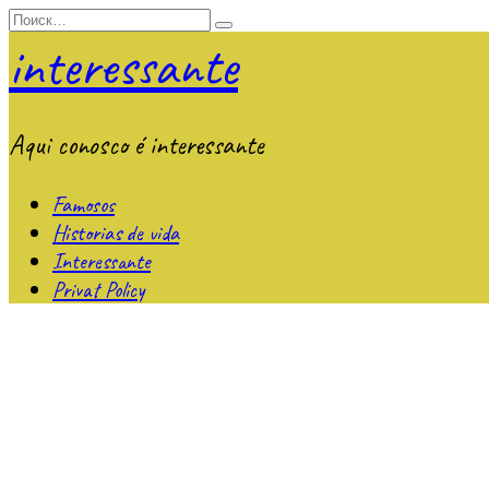
Перейти
Search
к
for:
interessante
содержанию
Aqui conosco é interessante
Famosos
Historias de vida
Interessante
Privat Policy