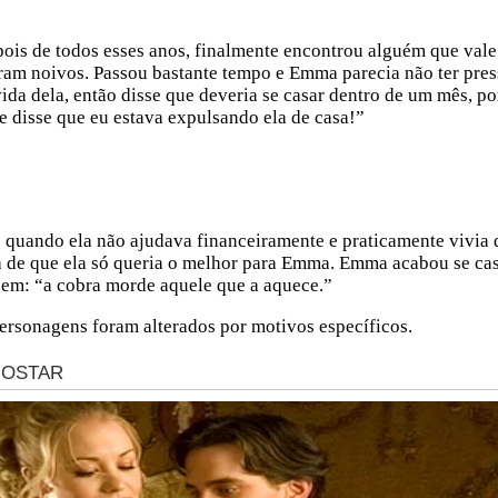
is de todos esses anos, finalmente encontrou alguém que vale a 
ram noivos. Passou bastante tempo e Emma parecia não ter press
vida dela, então disse que deveria se casar dentro de um mês, p
 disse que eu estava expulsando ela de casa!”
uando ela não ajudava financeiramente e praticamente vivia d
za de que ela só queria o melhor para Emma. Emma acabou se ca
zem: “a cobra morde aquele que a aquece.”
 personagens foram alterados por motivos específicos.