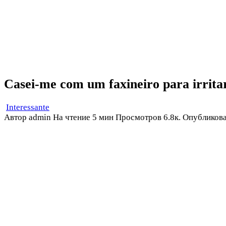
Casei-me com um faxineiro para irrita
Interessante
Автор
admin
На чтение
5 мин
Просмотров
6.8к.
Опубликов