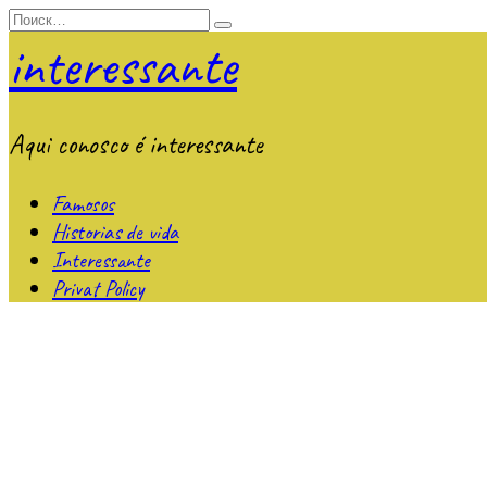
Перейти
Search
к
for:
interessante
содержанию
Aqui conosco é interessante
Famosos
Historias de vida
Interessante
Privat Policy