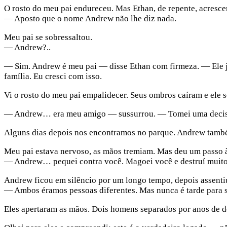
O rosto do meu pai endureceu. Mas Ethan, de repente, acresce
— Aposto que o nome Andrew não lhe diz nada.
Meu pai se sobressaltou.
— Andrew?..
— Sim. Andrew é meu pai — disse Ethan com firmeza. — Ele já f
família. Eu cresci com isso.
Vi o rosto do meu pai empalidecer. Seus ombros caíram e ele s
— Andrew… era meu amigo — sussurrou. — Tomei uma decisão p
Alguns dias depois nos encontramos no parque. Andrew também
Meu pai estava nervoso, as mãos tremiam. Mas deu um passo à
— Andrew… pequei contra você. Magoei você e destruí muito.
Andrew ficou em silêncio por um longo tempo, depois assenti
— Ambos éramos pessoas diferentes. Mas nunca é tarde para s
Eles apertaram as mãos. Dois homens separados por anos de d