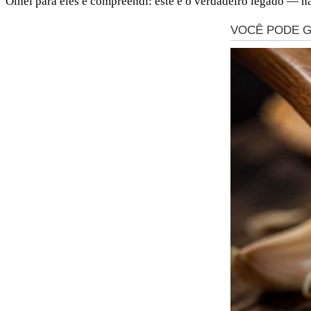
Olhei para eles e compreendi: este é o verdadeiro legado — n