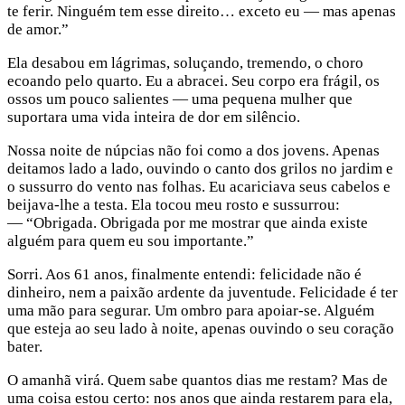
te ferir. Ninguém tem esse direito… exceto eu — mas apenas
de amor.”
Ela desabou em lágrimas, soluçando, tremendo, o choro
ecoando pelo quarto. Eu a abracei. Seu corpo era frágil, os
ossos um pouco salientes — uma pequena mulher que
suportara uma vida inteira de dor em silêncio.
Nossa noite de núpcias não foi como a dos jovens. Apenas
deitamos lado a lado, ouvindo o canto dos grilos no jardim e
o sussurro do vento nas folhas. Eu acariciava seus cabelos e
beijava-lhe a testa. Ela tocou meu rosto e sussurrou:
— “Obrigada. Obrigada por me mostrar que ainda existe
alguém para quem eu sou importante.”
Sorri. Aos 61 anos, finalmente entendi: felicidade não é
dinheiro, nem a paixão ardente da juventude. Felicidade é ter
uma mão para segurar. Um ombro para apoiar-se. Alguém
que esteja ao seu lado à noite, apenas ouvindo o seu coração
bater.
O amanhã virá. Quem sabe quantos dias me restam? Mas de
uma coisa estou certo: nos anos que ainda restarem para ela,