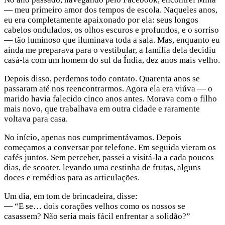
— meu primeiro amor dos tempos de escola. Naqueles anos,
eu era completamente apaixonado por ela: seus longos
cabelos ondulados, os olhos escuros e profundos, e o sorriso
— tão luminoso que iluminava toda a sala. Mas, enquanto eu
ainda me preparava para o vestibular, a família dela decidiu
casá-la com um homem do sul da Índia, dez anos mais velho.
Depois disso, perdemos todo contato. Quarenta anos se
passaram até nos reencontrarmos. Agora ela era viúva — o
marido havia falecido cinco anos antes. Morava com o filho
mais novo, que trabalhava em outra cidade e raramente
voltava para casa.
No início, apenas nos cumprimentávamos. Depois
começamos a conversar por telefone. Em seguida vieram os
cafés juntos. Sem perceber, passei a visitá-la a cada poucos
dias, de scooter, levando uma cestinha de frutas, alguns
doces e remédios para as articulações.
Um dia, em tom de brincadeira, disse:
— “E se… dois corações velhos como os nossos se
casassem? Não seria mais fácil enfrentar a solidão?”