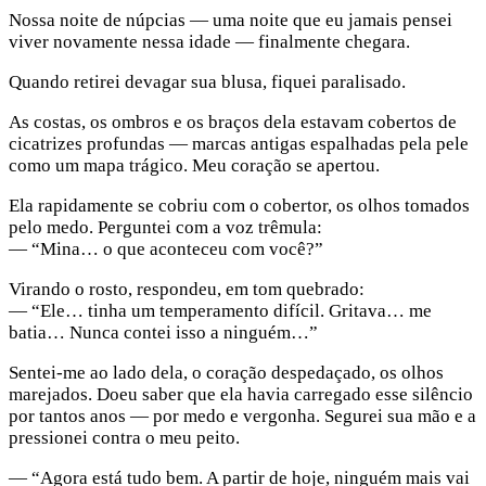
Nossa noite de núpcias — uma noite que eu jamais pensei
viver novamente nessa idade — finalmente chegara.
Quando retirei devagar sua blusa, fiquei paralisado.
As costas, os ombros e os braços dela estavam cobertos de
cicatrizes profundas — marcas antigas espalhadas pela pele
como um mapa trágico. Meu coração se apertou.
Ela rapidamente se cobriu com o cobertor, os olhos tomados
pelo medo. Perguntei com a voz trêmula:
— “Mina… o que aconteceu com você?”
Virando o rosto, respondeu, em tom quebrado:
— “Ele… tinha um temperamento difícil. Gritava… me
batia… Nunca contei isso a ninguém…”
Sentei-me ao lado dela, o coração despedaçado, os olhos
marejados. Doeu saber que ela havia carregado esse silêncio
por tantos anos — por medo e vergonha. Segurei sua mão e a
pressionei contra o meu peito.
— “Agora está tudo bem. A partir de hoje, ninguém mais vai