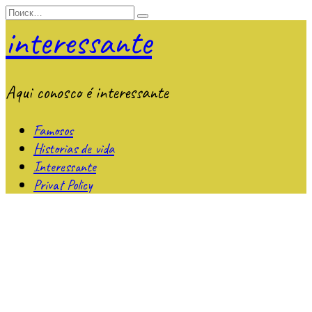
Перейти
Search
к
for:
interessante
содержанию
Aqui conosco é interessante
Famosos
Historias de vida
Interessante
Privat Policy