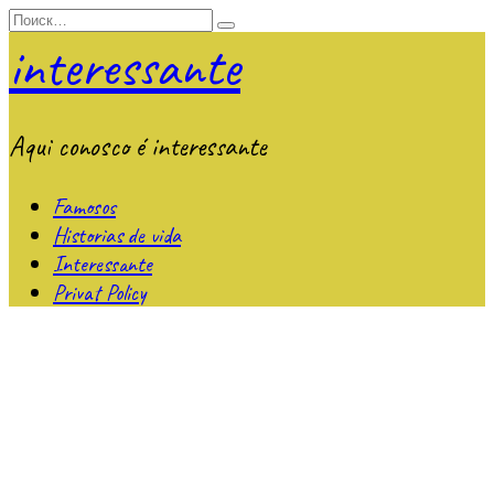
Перейти
Search
к
for:
interessante
содержанию
Aqui conosco é interessante
Famosos
Historias de vida
Interessante
Privat Policy